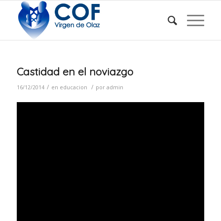
Castidad en el noviazgo
/
/
16/12/2014
en
educacion
por
admin