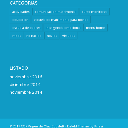
CATEGORÍAS
actividades
comunicacion matrimonial
curso monitores
educacion
escuela de matrimonio para novios
escuela de padres
inteligencia emocional
menu home
mitos
no nacido
novios
virtudes
LISTADO
noviembre 2016
diciembre 2014
noviembre 2014
© 2017 COF Virgen de Olaz
Copyleft
-
Enfold Theme by Kriesi