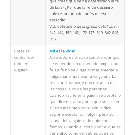
qué crees que se ha deteriorado la fe
de Luis? ¿Por qué la fe de Casimiro
sale reforzada después de este
episodio?
Vid.
Catecismo de la Iglesia Católica
, nn.
142-144, 150-162, 172-175, 819, 842-845,
856.
Creer es
Así es la vida:
confiar del
Ante todo, es preciso comprender qué
todo en
se entiende, en un sentido amplio, por
Alguien
fe. La fe no se dirige primariamente a
«algo», sino más bien a «alguien». La
fe es un «fiarse», y uno no se fía de
las cosas, sino de las personas.
Cuando hay fe en alguien, se acepta lo
que dice no tanto por lo que se dice en
sí, sino más bien por quién lo dice.
Supone aceptar un «algo», pero por
causa del «alguien» de quien nos
fiamos. Cuando el motivo por el que se
tiene algo como verdad es que nos