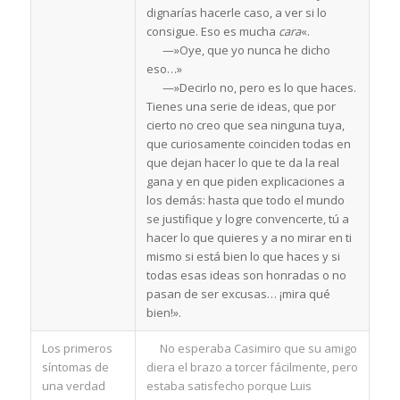
dignarías hacerle caso, a ver si lo
consigue. Eso es mucha
cara
«.
—»Oye, que yo nunca he dicho
eso…»
—»Decirlo no, pero es lo que haces.
Tienes una serie de ideas, que por
cierto no creo que sea ninguna tuya,
que curiosamente coinciden todas en
que dejan hacer lo que te da la real
gana y en que piden explicaciones a
los demás: hasta que todo el mundo
se justifique y logre convencerte, tú a
hacer lo que quieres y a no mirar en ti
mismo si está bien lo que haces y si
todas esas ideas son honradas o no
pasan de ser excusas… ¡mira qué
bien!».
Los primeros
No esperaba Casimiro que su amigo
síntomas de
diera el brazo a torcer fácilmente, pero
una verdad
estaba satisfecho porque Luis