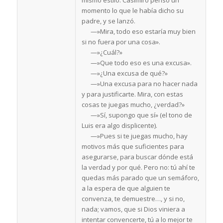
mismo estilo. Casimiro pensó un
momento lo que le había dicho su
padre, y se lanzó.
—»Mira, todo eso estaría muy bien
si no fuera por una cosa».
—»¿Cuál?»
—»Que todo eso es una excusa».
—»¿Una excusa de qué?»
—»Una excusa para no hacer nada
y para justificarte. Mira, con estas
cosas te juegas mucho, ¿verdad?»
—»Sí, supongo que sí» (el tono de
Luis era algo displicente).
—»Pues si te juegas mucho, hay
motivos más que suficientes para
asegurarse, para buscar dónde está
la verdad y por qué. Pero no: tú ahí te
quedas más parado que un semáforo,
a la espera de que alguien te
convenza, te demuestre…, y si no,
nada; vamos, que si Dios viniera a
intentar convencerte, tú a lo mejor te