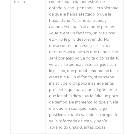
oculta
comenzaba a dar muestras de
enfado, y eso –pensaba– era síntoma
de que le había afectado lo que le
había dicho. Ya conocía a Luis, y
cuando éste pasó al ataque personal
–que si era un fanático, un orgulloso,
etc.– no le pilló desprevenido. No
quiso contestar a eso, y se limitó a
decir que «si te pica lo que te he dicho
será por algo; yo ya no te digo nada; tú
verás si te piensas esto o sigues con
lo mismo, que probablemente no te lo
creas ni tú». En el fondo, sí pensaba
insistir, pero un poco más adelante:
presentía que para que «digiriese» lo
que le había dicho hacía falta un poco
de tiempo. De momento, lo que sí veía
era que, en cualquier caso, algo
positivo ya había sacado: su propia fe
salía reforzada de esto, y había
aprendido unas cuantas cosas.