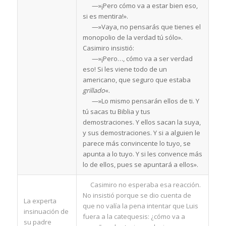
—»¡Pero cómo va a estar bien eso,
si es mentira!».
—»Vaya, no pensarás que tienes el
monopolio de la verdad tú sólo».
Casimiro insistió:
—»¡Pero…, cómo va a ser verdad
eso! Si les viene todo de un
americano, que seguro que estaba
grillado
«.
—»Lo mismo pensarán ellos de ti. Y
tú sacas tu Biblia y tus
demostraciones. Y ellos sacan la suya,
y sus demostraciones. Y si a alguien le
parece más convincente lo tuyo, se
apunta a lo tuyo. Y si les convence más
lo de ellos, pues se apuntará a ellos».
Casimiro no esperaba esa reacción.
No insistió porque se dio cuenta de
La experta
que no valía la pena intentar que Luis
insinuación de
fuera a la catequesis: ¿cómo va a
su padre