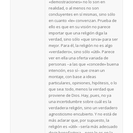
«demostraciones» no lo son en
realidad, o al menos no son
concluyentes en sí mismas, sino sólo
en cuanto «le» convenzan. Prueba de
ello es que en su visión no parece
importar que una religión diga la
verdad, sino sólo «que sirva» para ser
mejor. Para él, la religión no es algo
«verdadero», sino sólo «útil». Parece
ver en ella una oferta variada de
personas –a las que «concede» buena
intención, eso sí– que crean un
montaje, con base a ideas
particulares, opiniones, hipótesis, o lo
que sea: todo, menos la verdad que
proviene de Dios. Hay, pues, no ya
una incertidumbre sobre cuál es la
verdadera religión, sino un verdadero
agnosticismo encubierto. Y no está de
más aclarar que, por supuesto, la
religión es «útil» –sería más adecuado
decir benefactora–, pero lo es en la