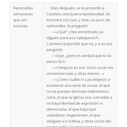
Razonadas
Días después, se le presentó a
sinrazones
Casimiro una buena oportunidad. Se
que son
encontró con Luis, y éste, un poco de
excusas
cachondeo, le preguntó:
—»¿Qué? ¿Has encontrado ya
alguien para esa catequesis?»
Casimiro respondió que no, y a su vez
preguntó:
—»Oye, ¿pero es verdad que tú no
tienes fe?»
—»Tampoco es eso. Unas cosas me
convencen más y otras menos…»
—»¿Como cuáles?» Luis empezó a
enumerar una serie de cosas: el que
no se puedan divorciar matrimonios
rotos, el que la Iglesia sea «cerrada» y
no haya libertad de expresión ni
democracia, el que haya que
«obedecer ciegamente», el que
obliguen a ir a Misa, y otras cosas del