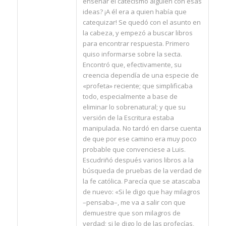
enseñar el catecismo alguien con esas
ideas? ¡A él era a quien había que
catequizar! Se quedó con el asunto en
la cabeza, y empezó a buscar libros
para encontrar respuesta. Primero
quiso informarse sobre la secta.
Encontró que, efectivamente, su
creencia dependía de una especie de
«profeta» reciente; que simplificaba
todo, especialmente a base de
eliminar lo sobrenatural; y que su
versión de la Escritura estaba
manipulada. No tardó en darse cuenta
de que por ese camino era muy poco
probable que convenciese a Luis.
Escudriñó después varios libros a la
búsqueda de pruebas de la verdad de
la fe católica. Parecía que se atascaba
de nuevo: «Si le digo que hay milagros
–pensaba–, me va a salir con que
demuestre que son milagros de
verdad; si le digo lo de las profecías,