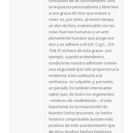
conclusión de un razonamiento, sino
la respuesta personalísima y libérrima
a una gracia de Dios que mueve a
creer: es, por tanto, al mismo tiempo
un don de Dios, inalcanzable con las
solas fuerzas humanas y un acto
plenamente humano que acoge ese
don y se adhiere a él (cfr. C.Ig.C., 153-
154). El rechazo de esta gracia –por
ejemplo, cuando pretendemos
condicionar nuestra adhesión a tener
una seguridad que sólo proporciona la
evidencia: ésta sustituiría a la
confianza– es culpable, y, por tanto,
un pecado. Es también interesante
saber que, de todos los argumentos
–»motivos de credibilidad»–, el más
importante es la resurrección de
Nuestro Señor Jesucristo, un hecho
histórico comprobable (existen más
pruebas de este acontecimiento que
de otros muchos hechos históricos