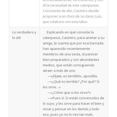
él la necesidad de más catequistas.
Consciente de ello, Casimiro decide
proponer a un chico de su clase, Luis,
que colabore con esta labor.
Lo verdadero y
Explicando en qué consiste la
lo útil
catequesis, Casimiro, para animar a su
amigo, le cuenta que por esa barriada
han aparecido recientemente
miembros de una secta, al parecer
bien preparados y con abundantes
medios, que están consiguiendo
atraer a más de uno.
—»¡Fíjate, es terrible!», apostilla.
—»¿Qué es terrible? ¿Por qué? Si
les sirve…»
—»¿Cómo que si les sirve?»
—»Pues sí. Si están convencidos de
lo suyo, y les sirve para hacer el bien y
rezar y pensar en los demás y todo
eso, pues yo no lo veo tan mal».