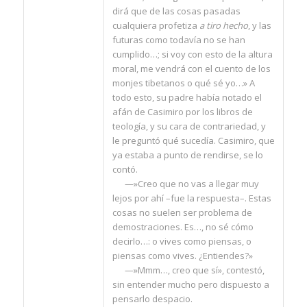
dirá que de las cosas pasadas
cualquiera profetiza
a tiro hecho
, y las
futuras como todavía no se han
cumplido…; si voy con esto de la altura
moral, me vendrá con el cuento de los
monjes tibetanos o qué sé yo…» A
todo esto, su padre había notado el
afán de Casimiro por los libros de
teología, y su cara de contrariedad, y
le preguntó qué sucedía. Casimiro, que
ya estaba a punto de rendirse, se lo
contó.
—»Creo que no vas a llegar muy
lejos por ahí –fue la respuesta–. Estas
cosas no suelen ser problema de
demostraciones. Es…, no sé cómo
decirlo…: o vives como piensas, o
piensas como vives. ¿Entiendes?»
—»Mmm…, creo que sí», contestó,
sin entender mucho pero dispuesto a
pensarlo despacio.