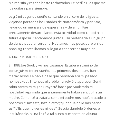
Me resistía y rezaba hasta rechazarlos. Le pedí a Dios que me
los quitara para siempre.
Logré mi segundo sueño cantando en el coro de la iglesia,
viajando por todos los Estados de Norteamérica y por Asia,
llevando un mensaje de esperanza y de amor. Fue
precisamente desarrollando esta actividad como conocí a mi
futura esposa. Cantábamos juntos. Ella pertenecía a un grupo
de danza popular coreana. Hablamos muy poco, pero en los
años siguientes íbamos a llegar a conocernos muy bien.
4. MATRIMONIO Y TERAPIA
En 1982 Jae Sook y yo nos casamos. Estaba en camino de
conseguir mi tercer sueño. Los primeros dos meses fueron
maravillosos. Le hablé de lo que pensaba era mi pasado
homosexual. Entonces el problema volvió a aparecer. Sentí
rabia contra mi mujer. Proyecté hacia Jae Sook toda mi
hostilidad reprimida que anteriormente había sentido hacia mi
madre. Comencé a tratarla como mi padre nos había tratado a
nosotros. “Haz esto, haz lo otro”; “¿Por qué no lo has hecho
así?”:”Es que no tienes ni idea”. Seguía dándole órdenes e
insultándole. Mi ira llegó a tal punto que hasta en alguna