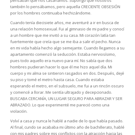
pensaban que nos casaríamos. Supongo que nosotros
también lo pensábamos, pero aquella CRECIENTE OBSESIÓN
por los hombres continuaba hechizándome.
Cuando tenía diecisiete años, me aventuré a ir en busca de
una relación homosexual. Fui al gimnasio de mi padre y conocí
a un hombre que me invitó a su casa. Mi corazón latía tan
fuertemente que creía que se me iba a salir el pecho. Nunca
en mi vida había hecho algo semejante. Cuando llegamos a su
apartamento comenzó la seducción. Estaba nerviosísimo,
pues todo aquello era nuevo para mí. No sabía que dos
hombres pudieran hacer lo que él me hizo aquel día. Mi
cuerpo y mi alma se sintieron rasgados en dos. Después, dejé
su piso y tomé el metro hasta casa. Cuando estaba
esperando el metro, en el subsuelo, me fui a un rincón oscuro
y comencé a llorar. Me sentía ultrajado y decepcionado.
BUSCABA CERCANÍA, UN LUGAR SEGURO PARA ABRAZAR Y SER
ABRAZADO. Lo que experimenté me pareció como una
violación.
Volví a casa y nunca le hablé a nadie de lo que había pasado.
Al final, cundo se acababa mi último año de bachillerato, hablé
con mis padres sobre mis conflictos con la atracción hacia las