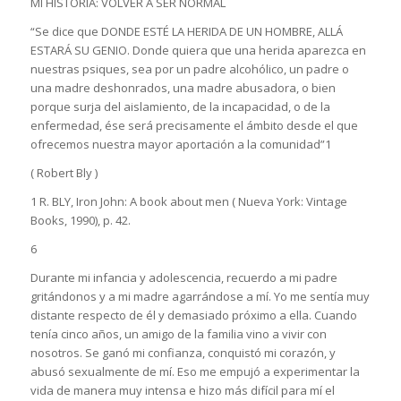
MI HISTORIA: VOLVER A SER NORMAL
“Se dice que DONDE ESTÉ LA HERIDA DE UN HOMBRE, ALLÁ
ESTARÁ SU GENIO. Donde quiera que una herida aparezca en
nuestras psiques, sea por un padre alcohólico, un padre o
una madre deshonrados, una madre abusadora, o bien
porque surja del aislamiento, de la incapacidad, o de la
enfermedad, ése será precisamente el ámbito desde el que
ofrecemos nuestra mayor aportación a la comunidad”1
( Robert Bly )
1 R. BLY, Iron John: A book about men ( Nueva York: Vintage
Books, 1990), p. 42.
6
Durante mi infancia y adolescencia, recuerdo a mi padre
gritándonos y a mi madre agarrándose a mí. Yo me sentía muy
distante respecto de él y demasiado próximo a ella. Cuando
tenía cinco años, un amigo de la familia vino a vivir con
nosotros. Se ganó mi confianza, conquistó mi corazón, y
abusó sexualmente de mí. Eso me empujó a experimentar la
vida de manera muy intensa e hizo más difícil para mí el