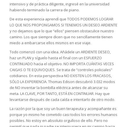
intensivo y de práctica diligente, ingresé en la universidad
habiendo terminado la carrera de piano.
De esta experiencia aprendí que TODOS PODEMOS LOGRAR
LO QUE NOS PROPONGAMOS SI TENEMOS UN DESEO ARDIENTE
y no dejamos que lo que “ellos” piensen obstaculice nuestro
camino. Los que siempre dicen que no sencillamente tienen
miedo a embarcarse ellos mismos en ese viaje.
Todo comenzó con una idea. Añádele un ARDIENTE DESEO,
haz un PLAN y síguelo hasta el final con un ESFUERZO
CONTINUADO hacia el objetivo. NO IMPORTA CUÁNTAS VECES
CAIGAS O TE EQUIVOQUES. Se trata de “controles policiales”
cotidianos. En esta perspectiva NO EXISTEN LOS FRACASOS,
SÓLO LA EXPERIENCIA. Thomas Edison descubrió 3.032 modos
de NO inventar la bombilla eléctrica antes de alcanzar su
meta. LA CLAVE, POR TANTO, ESTÁ EN CONTINUAR. Hay que
levantarse después de cada caída e intentarlo de otro modo.
La razón por la que soy un buen terapeuta y acompañante es
porque yo mismo he cometido casi todos los errores humanos
posibles. No estoy en absoluto orgulloso de ello. Pero no
permití que nada ni nadie se interpusiera en mi camino hacia