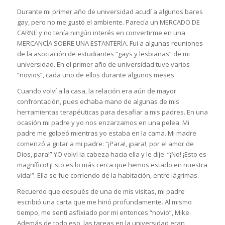
Durante mi primer año de universidad acudí a algunos bares
gay, pero no me gustó el ambiente. Parecía un MERCADO DE
CARNE y no tenía ningún interés en convertirme en una
MERCANCÍA SOBRE UNA ESTANTERÍA. Fui a algunas reuniones
de la asociación de estudiantes “gays y lesbianas” de mi
universidad. En el primer año de universidad tuve varios
“novios”, cada uno de ellos durante algunos meses.
Cuando volví a la casa, la relación era aún de mayor
confrontación, pues echaba mano de algunas de mis
herramientas terapéuticas para desafiar a mis padres. En una
ocasión mi padre y yo nos enzarzamos en una pelea. Mi
padre me golpeó mientras yo estaba en la cama. Mi madre
comenzó a gritar a mi padre: “¡Para!, ¡para!, por el amor de
Dios, para!” YO volví la cabeza hacia ella y le dije: “¡No! ¡Esto es
magnífico! ¡Esto es lo más cerca que hemos estado en nuestra
vida!”. Ella se fue corriendo de la habitación, entre lágrimas.
Recuerdo que después de una de mis visitas, mi padre
escribió una carta que me hirió profundamente. Al mismo
tiempo, me sentí asfixiado por mi entonces “novio”, Mike.
Además de todo eso, las tareas en la universidad eran