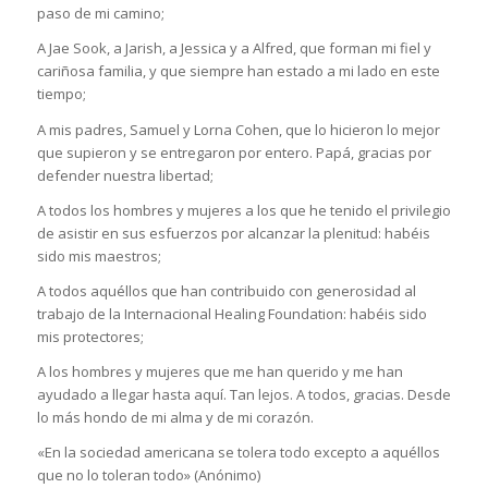
paso de mi camino;
A Jae Sook, a Jarish, a Jessica y a Alfred, que forman mi fiel y
cariñosa familia, y que siempre han estado a mi lado en este
tiempo;
A mis padres, Samuel y Lorna Cohen, que lo hicieron lo mejor
que supieron y se entregaron por entero. Papá, gracias por
defender nuestra libertad;
A todos los hombres y mujeres a los que he tenido el privilegio
de asistir en sus esfuerzos por alcanzar la plenitud: habéis
sido mis maestros;
A todos aquéllos que han contribuido con generosidad al
trabajo de la Internacional Healing Foundation: habéis sido
mis protectores;
A los hombres y mujeres que me han querido y me han
ayudado a llegar hasta aquí. Tan lejos. A todos, gracias. Desde
lo más hondo de mi alma y de mi corazón.
«En la sociedad americana se tolera todo excepto a aquéllos
que no lo toleran todo» (Anónimo)