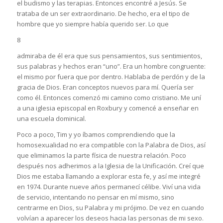
el budismo y las terapias. Entonces encontré a Jesús. Se
trataba de un ser extraordinario. De hecho, era el tipo de
hombre que yo siempre había querido ser. Lo que
8
admiraba de él era que sus pensamientos, sus sentimientos,
sus palabras y hechos eran “uno”. Era un hombre congruente:
el mismo por fuera que por dentro. Hablaba de perdón y de la
gracia de Dios. Eran conceptos nuevos para mí. Quería ser
como él. Entonces comenzó mi camino como cristiano. Me uní
a una iglesia episcopal en Roxbury y comencé a enseñar en
una escuela dominical.
Poco a poco, Tim y yo íbamos comprendiendo que la
homosexualidad no era compatible con la Palabra de Dios, así
que eliminamos la parte física de nuestra relación. Poco
después nos adherimos a la Iglesia de la Unificación. Creí que
Dios me estaba llamando a explorar esta fe, y así me integré
en 1974. Durante nueve años permanecí célibe. Viví una vida
de servicio, intentando no pensar en mí mismo, sino
centrarme en Dios, su Palabra y mi prójimo. De vez en cuando
volvían a aparecer los deseos hacia las personas de mi sexo.