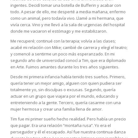
ingentes. Decidí tomar una botella de Bufferin y acabar con
todo. A pesar de ello, me desperté a media mañana, enfermo
como un animal, pero todavía vivo. Llamé a mi hermana, que
vivía cerca. Vino y me llevó a la sala de urgencias del hospital
donde me vaciaron el estómago y me estabilizaron.
Me recuperé; continué con la terapia; volvía a las clases;
acabé mi relación con Mike; cambié de carrera y elegí el teatro;
y comencé a sentirme un poco más esperanzado. En mi
segundo año de universidad conocí a Tim, que era diplomado
en Arte. Fuimos amantes durante los tres años siguientes.
Desde mi primera infancia había tenido tres sueños. Primero,
quería tener un mejor amigo, alguien con quien pudiera ser
totalmente yo, sin disculpas o excusas. Segundo, quería
actuar en un grupo que viajara por el mundo, educando y
entreteniendo a la gente. Tercero, quería casarme con una
mujer hermosa y crear una familia llena de amor.
Tim fue mi primer sueño hecho realidad. Pero había un precio
que pagar. Era una relación “montaña rusa”. Yo era el
perseguidor y él el escapado. Así fue nuestra continua danza