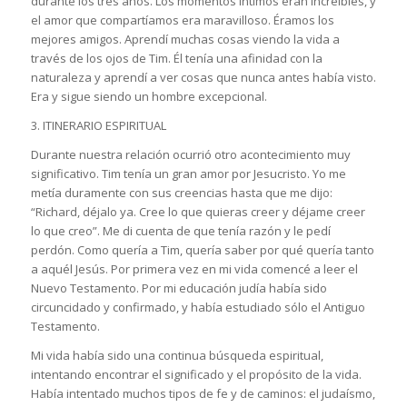
durante los tres años. Los momentos íntimos eran increíbles, y
el amor que compartíamos era maravilloso. Éramos los
mejores amigos. Aprendí muchas cosas viendo la vida a
través de los ojos de Tim. Él tenía una afinidad con la
naturaleza y aprendí a ver cosas que nunca antes había visto.
Era y sigue siendo un hombre excepcional.
3. ITINERARIO ESPIRITUAL
Durante nuestra relación ocurrió otro acontecimiento muy
significativo. Tim tenía un gran amor por Jesucristo. Yo me
metía duramente con sus creencias hasta que me dijo:
“Richard, déjalo ya. Cree lo que quieras creer y déjame creer
lo que creo”. Me di cuenta de que tenía razón y le pedí
perdón. Como quería a Tim, quería saber por qué quería tanto
a aquél Jesús. Por primera vez en mi vida comencé a leer el
Nuevo Testamento. Por mi educación judía había sido
circuncidado y confirmado, y había estudiado sólo el Antiguo
Testamento.
Mi vida había sido una continua búsqueda espiritual,
intentando encontrar el significado y el propósito de la vida.
Había intentado muchos tipos de fe y de caminos: el judaísmo,