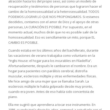
atracción hacia los del propio sexo, así como un modelo de
recuperación y testimonios de personas que lograron hacer el
cambio de la homosexualidad a la heterosexualidad. TODOS
PODEMOS LOGRAR LO QUE NOS PROPONGAMOS. Si estamos
decididos, contamos con el amor de Dios y el apoyo de otras
personas, LA CURACIÓN ES POSIBLE. Por supuesto, en el
momento actual, muchos dirán que no es posible salir de la
homosexualidad. Eso es sencillamente un mito, porque EL
CAMBIO ES POSIBLE.
Cuando estaba en los últimos años del bachillerato, durante
las vacaciones de verano trabajaba como voluntario en la
“Inglis House: el hogar para los incurables en Filadelfia”.
Afortunadamente, después le cambiaron el nombre. Era un
hogar para pacientes con parálisis cerebral, distrofia
muscular, esclerosis múltiple y otras enfermedades físicas.
Me hice amigo de una mujer que se llamaba Sarah. La
esclerosis múltiple le había golpeado desde muy pronto,
cuando era joven. Antes de eso había sido concertista de
piano.
Ella me sugirió que aprendiera a tocar ese instrumento. En
1986, cuando tenía dieciséis años, comencé a estudiarlo con el