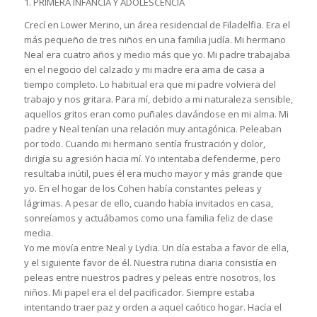
1. PRIMERA INFANCIA Y ADOLESCENCIA
Crecí en Lower Merino, un área residencial de Filadelfia. Era el
más pequeño de tres niños en una familia judía. Mi hermano
Neal era cuatro años y medio más que yo. Mi padre trabajaba
en el negocio del calzado y mi madre era ama de casa a
tiempo completo. Lo habitual era que mi padre volviera del
trabajo y nos gritara. Para mí, debido a mi naturaleza sensible,
aquellos gritos eran como puñales clavándose en mi alma. Mi
padre y Neal tenían una relación muy antagónica. Peleaban
por todo. Cuando mi hermano sentía frustración y dolor,
dirigía su agresión hacia mí. Yo intentaba defenderme, pero
resultaba inútil, pues él era mucho mayor y más grande que
yo. En el hogar de los Cohen había constantes peleas y
lágrimas. A pesar de ello, cuando había invitados en casa,
sonreíamos y actuábamos como una familia feliz de clase
media.
Yo me movía entre Neal y Lydia. Un día estaba a favor de ella,
y el siguiente favor de él. Nuestra rutina diaria consistía en
peleas entre nuestros padres y peleas entre nosotros, los
niños. Mi papel era el del pacificador. Siempre estaba
intentando traer paz y orden a aquel caótico hogar. Hacía el