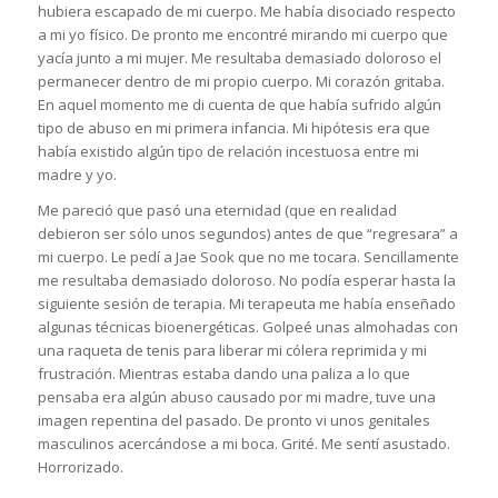
hubiera escapado de mi cuerpo. Me había disociado respecto
a mi yo físico. De pronto me encontré mirando mi cuerpo que
yacía junto a mi mujer. Me resultaba demasiado doloroso el
permanecer dentro de mi propio cuerpo. Mi corazón gritaba.
En aquel momento me di cuenta de que había sufrido algún
tipo de abuso en mi primera infancia. Mi hipótesis era que
había existido algún tipo de relación incestuosa entre mi
madre y yo.
Me pareció que pasó una eternidad (que en realidad
debieron ser sólo unos segundos) antes de que “regresara” a
mi cuerpo. Le pedí a Jae Sook que no me tocara. Sencillamente
me resultaba demasiado doloroso. No podía esperar hasta la
siguiente sesión de terapia. Mi terapeuta me había enseñado
algunas técnicas bioenergéticas. Golpeé unas almohadas con
una raqueta de tenis para liberar mi cólera reprimida y mi
frustración. Mientras estaba dando una paliza a lo que
pensaba era algún abuso causado por mi madre, tuve una
imagen repentina del pasado. De pronto vi unos genitales
masculinos acercándose a mi boca. Grité. Me sentí asustado.
Horrorizado.