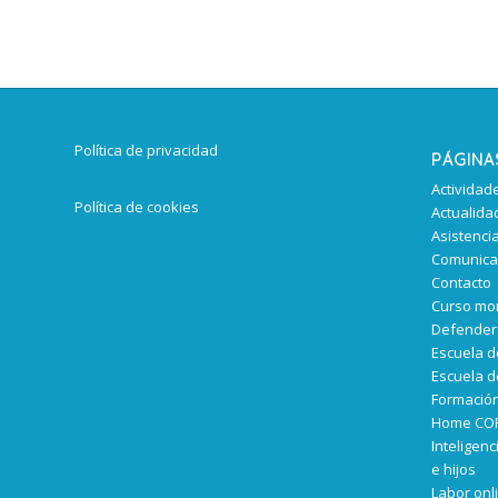
Política de privacidad
PÁGINA
Actividad
Política de cookies
Actualida
Asistencia
Comunicac
Contacto
Curso mo
Defender 
Escuela d
Escuela d
Formació
Home CO
Inteligen
e hijos
Labor onl