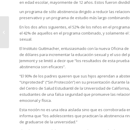
en edad escolar, mayormente de 12 años. Estos fueron dividi
un programa de sólo abstinencia dirigido a reducir las relacio
preservativo y un programa de estudio más largo combinando 
En los dos años siguientes, el 52% de los niños en el progra
El sentido de la sexualidad
el 42% de aquellos en el programa combinado, y solamente el 33
sexual.
El Instituto Guttmacher, entusiasmado con la nueva Oficina de 
de dólares para incrementar la educación sexual y el uso del p
Jemmont y se limitó a decir que “los resultados de esta prueba
abstinencia son eficaces”.
“El 90% de los padres quieren que sus hijos aprendan a absten
“Unprotected” (“Sin Protección”) en su presentación durante 
del Centro de Salud Estudiantil de la Universidad de California,
estudiantes de una falsa seguridad que promueve las relacion
emocional y física.
Esta noción no es una idea aislada sino que es corroborada en 
informa que “los adolescentes que practican la abstinencia ri
de graduarse de la universidad.”