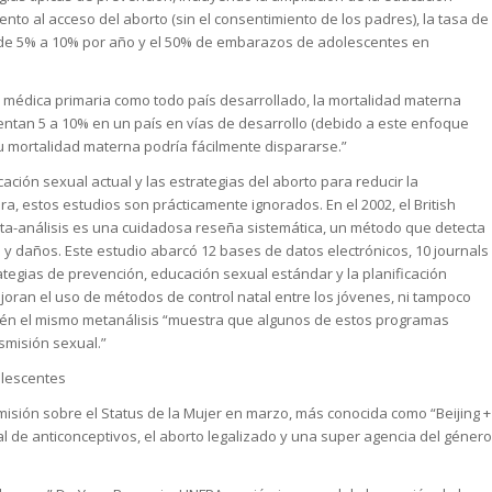
mento al acceso del aborto (sin el consentimiento de los padres), la tasa de
de 5% a 10% por año y el 50% de embarazos de adolescentes en
 médica primaria como todo país desarrollado, la mortalidad materna
an 5 a 10% en un país en vías de desarrollo (debido a este enfoque
 su mortalidad materna podría fácilmente dispararse.”
ción sexual actual y las estrategias del aborto para reducir la
 estos estudios son prácticamente ignorados. En el 2002, el British
eta-análisis es una cuidadosa reseña sistemática, un método que detecta
y daños. Este estudio abarcó 12 bases de datos electrónicos, 10 journals
tegias de prevención, educación sexual estándar y la planificación
mejoran el uso de métodos de control natal entre los jóvenes, ni tampoco
én el mismo metanálisis “muestra que algunos de estos programas
misión sexual.”
olescentes
Comisión sobre el Status de la Mujer en marzo, más conocida como “Beijing +
al de anticonceptivos, el aborto legalizado y una super agencia del género