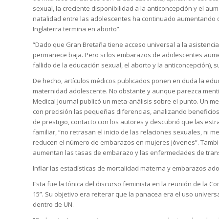
sexual, la creciente disponibilidad a la anticoncepción y el au
natalidad entre las adolescentes ha continuado aumentando 
Inglaterra termina en aborto”.
“Dado que Gran Bretaña tiene acceso universal a la asistencia
permanece baja. Pero si los embarazos de adolescentes aument
fallido de la educación sexual, el aborto y la anticoncepción),
De hecho, artículos médicos publicados ponen en duda la educa
maternidad adolescente. No obstante y aunque parezca mentira,
Medical Journal publicó un meta-análisis sobre el punto. Un m
con precisión las pequeñas diferencias, analizando beneficios 
de prestigio, contacto con los autores y descubrió que las estra
familiar, “no retrasan el inicio de las relaciones sexuales, ni 
reducen el número de embarazos en mujeres jóvenes”. Tambi
aumentan las tasas de embarazo y las enfermedades de trans
Inflar las estadísticas de mortalidad materna y embarazos ad
Esta fue la tónica del discurso feminista en la reunión de la 
15”. Su objetivo era reiterar que la panacea era el uso univers
dentro de UN.