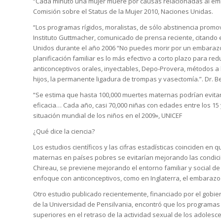
“Cada minuto una mujer muere por causas relacionadas al embar
Comisión sobre el Status de la Mujer 2010, Naciones Unidas.
“Los programas rígidos, moralistas, de sólo abstinencia promo
Instituto Guttmacher, comunicado de prensa reciente, citand
Unidos durante el año 2006 “No puedes morir por un embarazo 
planificación familiar es lo más efectivo a corto plazo para red
anticonceptivos orales, inyectables, Depo-Provera, métodos a l
hijos, la permanente ligadura de trompas y vasectomía.”. Dr. B
“Se estima que hasta 100,000 muertes maternas podrían evitars
eficacia… Cada año, casi 70,000 niñas con edades entre los 
situación mundial de los niños en el 2009», UNICEF
¿Qué dice la ciencia?
Los estudios científicos y las cifras estadísticas coinciden 
maternas en países pobres se evitarían mejorando las condici
Chireau, se previene mejorando el entorno familiar y social d
enfoque con anticonceptivos, como en Inglaterra, el embaraz
Otro estudio publicado recientemente, financiado por el gobier
de la Universidad de Pensilvania, encontró que los programas
superiores en el retraso de la actividad sexual de los adolesc