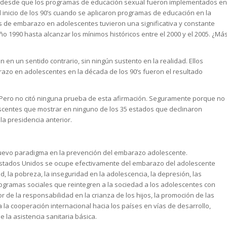
s desde que los programas de educación sexual fueron implementados en
l inicio de los 90’s cuando se aplicaron programas de educación en la
asas de embarazo en adolescentes tuvieron una significativa y constante
o 1990 hasta alcanzar los mínimos históricos entre el 2000 y el 2005. ¿Má
en un sentido contrario, sin ningún sustento en la realidad. Ellos
razo en adolescentes en la década de los 90’s fueron el resultado
 Pero no citó ninguna prueba de esta afirmación. Seguramente porque no
escentes que mostrar en ninguno de los 35 estados que declinaron
la presidencia anterior.
nuevo paradigma en la prevención del embarazo adolescente.
 Estados Unidos se ocupe efectivamente del embarazo del adolescente
, la pobreza, la inseguridad en la adolescencia, la depresión, las
 programas sociales que reintegren a la sociedad a los adolescentes con
r de la responsabilidad en la crianza de los hijos, la promoción de las
a la cooperación internacional hacia los países en vías de desarrollo,
 la asistencia sanitaria básica.