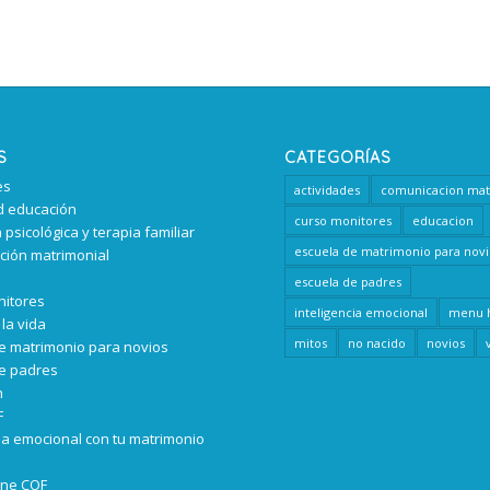
S
CATEGORÍAS
es
actividades
comunicacion mat
d educación
curso monitores
educacion
 psicológica y terapia familiar
escuela de matrimonio para novi
ión matrimonial
escuela de padres
nitores
inteligencia emocional
menu 
la vida
mitos
no nacido
novios
e matrimonio para novios
e padres
n
F
cia emocional con tu matrimonio
ine COF