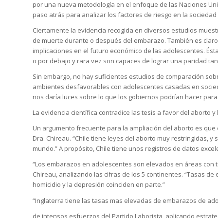
por una nueva metodología en el enfoque de las Naciones Uni
paso atrás para analizar los factores de riesgo en la socieda
Ciertamente la evidencia recogida en diversos estudios muestra
de muerte durante o después del embarazo. También es clar
implicaciones en el futuro económico de las adolescentes. És
o por debajo y rara vez son capaces de lograr una paridad ta
Sin embargo, no hay suficientes estudios de comparación so
ambientes desfavorables con adolescentes casadas en sociedad
nos daría luces sobre lo que los gobiernos podrían hacer pa
La evidencia científica contradice las tesis a favor del aborto y
Un argumento frecuente para la ampliación del aborto es que e
Dra. Chireau. “Chile tiene leyes del aborto muy restringidas, 
mundo.” A propósito, Chile tiene unos registros de datos exce
“Los embarazos en adolescentes son elevados en áreas con tasa
Chireau, analizando las cifras de los 5 continentes. “Tasas d
homicidio y la depresión coinciden en parte.”
“Inglaterra tiene las tasas mas elevadas de embarazos de ado
de intensos esfuerzos del Partido Laborista, aplicando estrategi