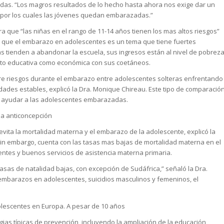
das. “Los magros resultados de lo hecho hasta ahora nos exige dar un
d por los cuales las jóvenes quedan embarazadas.”
 que “las niñas en el rango de 11-14 años tienen los mas altos riesgos”
o que el embarazo en adolescentes es un tema que tiene fuertes
tas tienden a abandonar la escuela, sus ingresos están al nivel de pobrez
nto educativa como económica con sus coetáneos.
bre riesgos durante el embarazo entre adolescentes solteras enfrentando
es estables, explicó la Dra. Monique Chireau. Este tipo de comparació
ra ayudar a las adolescentes embarazadas.
 la anticoncepción
vita la mortalidad materna y el embarazo de la adolescente, explicó la
y sin embargo, cuenta con las tasas mas bajas de mortalidad materna en el
lentes y buenos servicios de asistencia materna primaria.
s de natalidad bajas, con excepción de Sudáfrica,” señaló la Dra.
e embarazos en adolescentes, suicidios masculinos y femeninos, el
lescentes en Europa. A pesar de 10 años
as típicas de prevención, incluyendo la ampliación de la educación