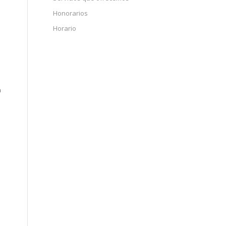
Honorarios
Horario
a
n