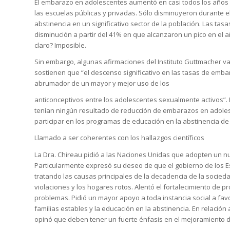
El embarazo en adolescentes aumentó en casi todos los año
las escuelas públicas y privadas. Sólo disminuyeron durante e
abstinencia en un significativo sector de la población. Las t
disminución a partir del 41% en que alcanzaron un pico en el añ
claro? Imposible.
Sin embargo, algunas afirmaciones del Instituto Guttmacher van 
sostienen que “el descenso significativo en las tasas de emba
abrumador de un mayor y mejor uso de los
anticonceptivos entre los adolescentes sexualmente activos”.
tenían ningún resultado de reducción de embarazos en adol
participar en los programas de educación en la abstinencia de 
Llamado a ser coherentes con los hallazgos científicos
La Dra. Chireau pidió a las Naciones Unidas que adopten un 
Particularmente expresó su deseo de que el gobierno de los
tratando las causas principales de la decadencia de la sociedad
violaciones y los hogares rotos. Alentó el fortalecimiento de
problemas. Pidió un mayor apoyo a toda instancia social a favo
familias estables y la educación en la abstinencia. En relación 
opinó que deben tener un fuerte énfasis en el mejoramiento de