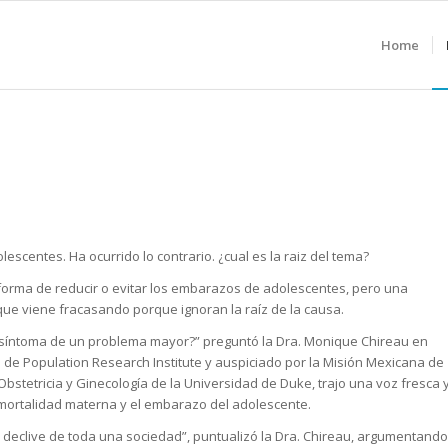
Home
escentes. Ha ocurrido lo contrario. ¿cual es la raiz del tema?
 forma de reducir o evitar los embarazos de adolescentes, pero una
e viene fracasando porque ignoran la raíz de la causa.
 síntoma de un problema mayor?” preguntó la Dra. Monique Chireau en
 de Population Research Institute y auspiciado por la Misión Mexicana de
bstetricia y Ginecología de la Universidad de Duke, trajo una voz fresca 
a mortalidad materna y el embarazo del adolescente.
l declive de toda una sociedad”, puntualizó la Dra. Chireau, argumentando