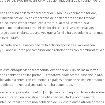
azo” Dr. Yves Bergevin, UNFPA, sesión inaugural de la reunión de la
vidos por una política federal anterior… son un experimento fallido”,
o el incremento de 3% de embarazos de adolescentes en los Estados
si no estas embarazada. Por lo tanto, el acceso universal a la
ucir la mortalidad materna. ́el combo clásico ́ incluye preservativos,
argo plazo, implantes, y una vez que la familia ha decidido no tener más
ergevin, UNFPA.
e cada año si la necesidad de la anticoncepción se cumpliera con
15 y 19 años mueren por complicaciones relacionadas con el embarazo” «La
en que este enfoque viene fracasando. Alrededor del 80% de las muertes
ones sanitarias en los partos. El embarazo adolescente, sostiene la Dra.
e los adolescentes, con educación. En países donde se ha implementado e
o adolescente no ha disminuido sino ha aumentado.
no federal y dirigido por el Dr. John Jemmott y un equipo de investigadore
 de educación en la abstinencia obtienen resultados notoriamente
entes. Se realizó sobre una población de 662 estudiantes afroamericanos