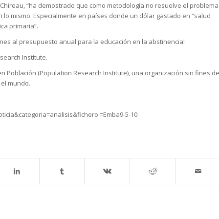
ra. Chireau, “ha demostrado que como metodología no resuelve el problema
n lo mismo. Especialmente en países donde un dólar gastado en “salud
ica primaria”.
nes al presupuesto anual para la educación en la abstinencia!
search Institute.
en Población (Population Research Institute), una organización sin fines d
n el mundo.
oticia&categoria=analisis&fichero =Emba9-5-10