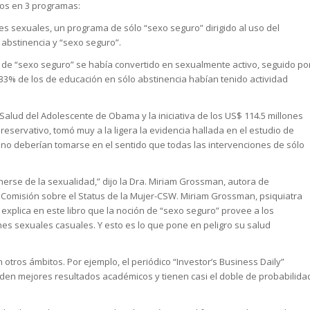
dos en 3 programas:
nes sexuales, un programa de sólo “sexo seguro” dirigido al uso del
abstinencia y “sexo seguro”.
ma de “sexo seguro” se había convertido en sexualmente activo, seguido po
% de los de educación en sólo abstinencia habían tenido actividad
Salud del Adolescente de Obama y la iniciativa de los US$ 114.5 millones
reservativo, tomó muy a la ligera la evidencia hallada en el estudio de
 no deberían tomarse en el sentido que todas las intervenciones de sólo
erse de la sexualidad,” dijo la Dra. Miriam Grossman, autora de
la Comisión sobre el Status de la Mujer-CSW. Miriam Grossman, psiquiatra
 explica en este libro que la noción de “sexo seguro” provee a los
es sexuales casuales. Y esto es lo que pone en peligro su salud
otros ámbitos. Por ejemplo, el periódico “Investor’s Business Daily”
nden mejores resultados académicos y tienen casi el doble de probabilida