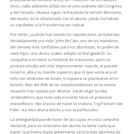
Vivos, salió adelante (2002) con el voto unánime del Congreso
y del Senado, Obama siguió rechazando la versión illinoisina
del mismo. En lo relacionado con el aborto, jamás ha habido
un candidato a la Presidencia tan radical.
Por cierto, ¿cuándo han tenido los republicanos un ticket tan
decididamente pro vida? John McCain, uno de los miembros
del Senado más confiables para los abortistas, es padre de
siete hijos, uno de los cuales adoptó en Bangladesh. Su
compañera no tiene su historial de votaciones, pero su
postura resulta aún más impresionante: cuando, el pasado
invierno, ella y su marido supieron que lo que venía era un
niño con síndrome de Down, ni siquiera se plantearon el no
tenerlo. Más del 90% de las estadounidenses en la misma
situación han optado por abortar. Sarah eligió la vida.
«Entendemos que toda vida inocente tiene un potencial
maravilloso», dijo al poco de nacer la criatura, Trig Paxson Van
Palin. «Le miro ahora mismo y veo la perfección».
La ambigüedad puede hacer de las suyas en esta campaña
electoral, pero en el terreno del aborto no tiene nada que
hacer: la próxima dupla gobernante será la más abortista de