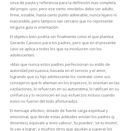
sirva de pauta y referencia para la definición mas completa
del propio «yo»; pero ese cierto «modelo» debe ser adulto,
firme, estable, hasta cierto punto admirable, nunca lejano ni
inaccesible, pero tampoco tan cercano que no represente
ninguna guía ni orientación.
El objetivo bien podría ser finalmente como el que plantea
Gerardo Canseco para los padres, pero que en el presente
caso se aplica a todos los que se involucren con los
adolescentes:
«Mas que nunca estos padres perfeccionan su estilo de
autoridad persuasiva, basada en el servicio y el amor,
logrando que su hijo adolescente los ‘contrate’ como sus
consejeros que lo alientan en los tropiezos, lo orientan en las
vacilaciones, lo refuerzan en su autoestima, lo ratifican en su
confianza y lo reconocen en sus esfuerzos incluso cuando
estos no fueron del todo afortunados.
El mensaje afectivo, dotado de fuerte carga espiritual y
emocional, que desde estas actitudes envían los padres (y
docentes), equivale a ‘eres valioso’, ‘tu puedes’, ‘se tu mismo’,
‘lo vas a lograr’, y muchos otros que ayudan a superar los