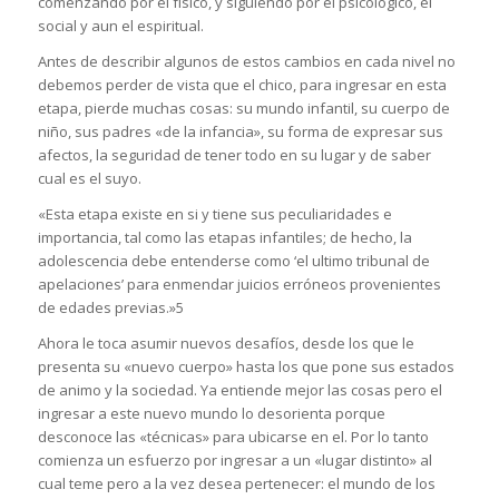
comenzando por el físico, y siguiendo por el psicológico, el
social y aun el espiritual.
Antes de describir algunos de estos cambios en cada nivel no
debemos perder de vista que el chico, para ingresar en esta
etapa, pierde muchas cosas: su mundo infantil, su cuerpo de
niño, sus padres «de la infancia», su forma de expresar sus
afectos, la seguridad de tener todo en su lugar y de saber
cual es el suyo.
«Esta etapa existe en si y tiene sus peculiaridades e
importancia, tal como las etapas infantiles; de hecho, la
adolescencia debe entenderse como ‘el ultimo tribunal de
apelaciones’ para enmendar juicios erróneos provenientes
de edades previas.»5
Ahora le toca asumir nuevos desafíos, desde los que le
presenta su «nuevo cuerpo» hasta los que pone sus estados
de animo y la sociedad. Ya entiende mejor las cosas pero el
ingresar a este nuevo mundo lo desorienta porque
desconoce las «técnicas» para ubicarse en el. Por lo tanto
comienza un esfuerzo por ingresar a un «lugar distinto» al
cual teme pero a la vez desea pertenecer: el mundo de los