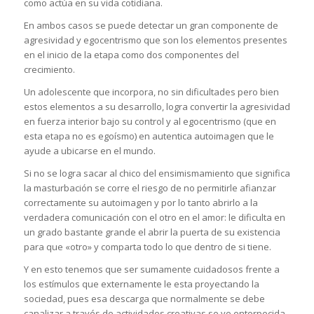
como actúa en su vida cotidiana.
En ambos casos se puede detectar un gran componente de
agresividad y egocentrismo que son los elementos presentes
en el inicio de la etapa como dos componentes del
crecimiento.
Un adolescente que incorpora, no sin dificultades pero bien
estos elementos a su desarrollo, logra convertir la agresividad
en fuerza interior bajo su control y al egocentrismo (que en
esta etapa no es egoísmo) en autentica autoimagen que le
ayude a ubicarse en el mundo.
Si no se logra sacar al chico del ensimismamiento que significa
la masturbación se corre el riesgo de no permitirle afianzar
correctamente su autoimagen y por lo tanto abrirlo a la
verdadera comunicación con el otro en el amor: le dificulta en
un grado bastante grande el abrir la puerta de su existencia
para que «otro» y comparta todo lo que dentro de si tiene.
Y en esto tenemos que ser sumamente cuidadosos frente a
los estímulos que externamente le esta proyectando la
sociedad, pues esa descarga que normalmente se debe
canalizar a través de actividades creativas se ve entorpecida