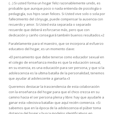
(…) Si usted forma un hogar feliz razonablemente unido, es
probable que aunque poco o nada entienda de psicología o
pedagogía, sus hijos sean felices. Si Usted vive solo o sola por
fallecimiento del cónyuge, puede compensar la ausencia con
recuerdo y amor. Si Usted esta separada o separado
recuerde que deberá esforzarse más, pero que con
dedicación y cariño conseguirá también buenos resultados.»2
Paralelamente para el maestro, que se incorpora al esfuerzo
educativo del hogar, es un momento clave:
«El pensamiento que debe tenerse como educador sexual en
el colegio de enseñanza media es que la educación sexual,
en su esencia, es una educación para ser persona, y que si la
adolescencia es la ultima batalla de la personalidad, tenemos
que ayudar al adolescente a ganarla.»3
Queremos destacar la trascendencia de esta colaboración
con la enseñanza del hogar para que el chico crezca en su
camino hacia el ser persona plena y libre: hay que ayudarle a
ganar esta «decisiva batalla» que aquí recién comienza. «Si
sabemos que en la época de la adolescencia el púber toma
distancia del hogar y busca modelos identificativos en