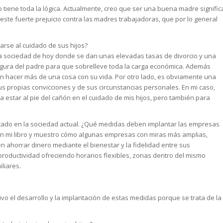
 tiene toda la lógica. Actualmente, creo que ser una buena madre signific
ste fuerte prejuicio contra las madres trabajadoras, que por lo general
arse al cuidado de sus hijos?
 la sociedad de hoy donde se dan unas elevadas tasas de divorcio y una
igura del padre para que sobrelleve toda la carga económica. Además
acer más de una cosa con su vida. Por otro lado, es obviamente una
s propias convicciones y de sus circunstancias personales. En mi caso,
star al pie del cañón en el cuidado de mis hijos, pero también para
icado en la sociedad actual. ¿Qué medidas deben implantar las empresas
to en mi libro y muestro cómo algunas empresas con miras más amplias,
ahorrar dinero mediante el bienestar y la fidelidad entre sus
roductividad ofreciendo horarios flexibles, zonas dentro del mismo
iliares.
o el desarrollo y la implantación de estas medidas porque se trata de la