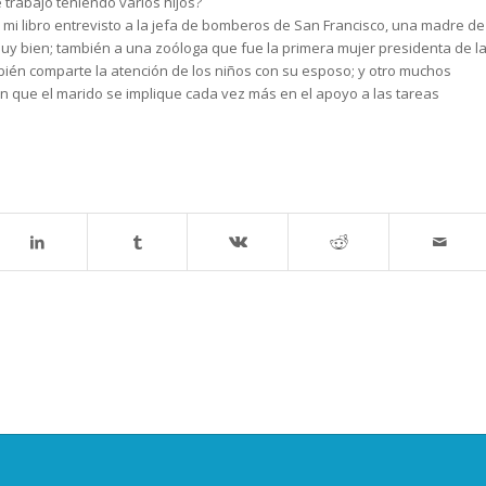
trabajo teniendo varios hijos?
i libro entrevisto a la jefa de bomberos de San Francisco, una madre de
muy bien; también a una zoóloga que fue la primera mujer presidenta de l
bién comparte la atención de los niños con su esposo; y otro muchos
́ en que el marido se implique cada vez más en el apoyo a las tareas