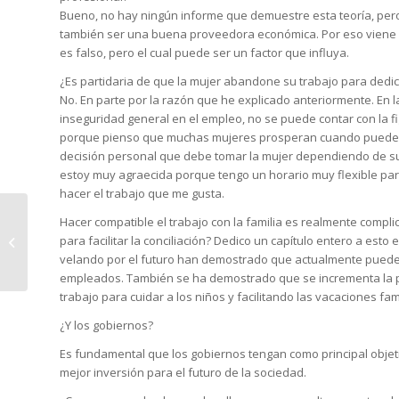
Bueno, no hay ningún informe que demuestre esta teoría, pero
también ser una buena proveedora económica. Por eso viene e
es falso, pero el cual puede ser un factor que influya.
¿Es partidaria de que la mujer abandone su trabajo para dedic
No. En parte por la razón que he explicado anteriormente. En
inseguridad general en el empleo, no se puede contar con la f
porque pienso que muchas mujeres prosperan cuando pueden h
decisión personal que debe tomar la mujer dependiendo de su
estoy muy agraecida porque tengo un horario muy flexible para e
hacer el trabajo que me gusta.
Hacer compatible el trabajo con la familia es realmente compl
La importancia de la comunicación
para facilitar la conciliación? Dedico un capítulo entero a es
conyugal
velando por el futuro han demostrado que actualmente pueden 
empleados. También se ha demostrado que se incrementa la p
trabajo para cuidar a los niños y facilitando las vacaciones fam
¿Y los gobiernos?
Es fundamental que los gobiernos tengan como principal objetiv
mejor inversión para el futuro de la sociedad.