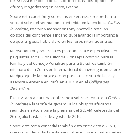
del SCEAM (Simposio de las Conferencias Episcopales de
África y Magadascar) en Accra, Ghana.
Sobre esta cuestión, y sobre las enseñanzas respecto a la
verdad sobre el ser humano contenida en la encíclica
Caritas
in Veritate,
intervino monseñor Tony Anatrella ante los
obispos del continente africano, subrayando la importancia
de que la Iglesia hable claro en los foros internacionales.
Monseñor Tony Anatrella es psicoanalista y especialista en
psiquiatría social. Consultor del Consejo Pontificio para la
Familia y del Consejo Pontificio para la Salud, es también
miembro de la Comisión Internacional de Investigación sobre
Medjugorje de la Congregación para la Doctrina de la Fe, y
asesora y enseña en París en el IPC y en el
Collège des
Bernardins
.
Fue invitado a dar una conferencia sobre el tema: «La
Caritas
in Veritate
y la teoría de género» a los obispos africanos
reunidos en Accra para la plenaria del SCEAM, celebrada del
26 de julio hasta el 2 de agosto de 2010.
Sobre este tema concedió también esta entrevista a ZENIT,
que por su densidad y extensión ofrecemos en cuatro partes,