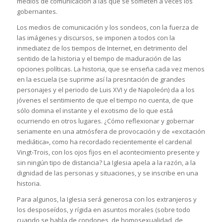
medios de comunicación a las que se someten a veces los
gobernantes.
Los medios de comunicación y los sondeos, con la fuerza de
las imágenes y discursos, se imponen a todos con la
inmediatez de los tiempos de Internet, en detrimento del
sentido de la historia y el tiempo de maduración de las
opciones políticas. La historia, que se enseña cada vez menos
en la escuela (se suprime así la presntación de grandes
personajes y el periodo de Luis XVI y de Napoleón) da a los
jóvenes el sentimiento de que el tiempo no cuenta, de que
sólo domina el instante y el exotismo de lo que está
ocurriendo en otros lugares. ¿Cómo reflexionar y gobernar
seriamente en una atmósfera de provocación y de «excitación
mediática», como ha recordado recientemente el cardenal
Vingt-Trois, con los ojos fijos en el acontecimiento presente y
sin ningún tipo de distancia? La Iglesia apela a la razón, a la
dignidad de las personas y situaciones, y se inscribe en una
historia.
Para algunos, la Iglesia será generosa con los extranjeros y
los desposeídos, y rígida en asuntos morales (sobre todo
cuando se habla de condones, de homosexualidad, de