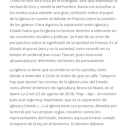
Cristo no hizo otra cosa en el Evangelio, sino que manifestó la
verdad de Dios y reveló la del hombre. Basta con escuchar a
los medios para advertir una gran confusión sobre el papel
de la Iglesia en cuanto al debate en Francia sobre la cuestión
de los gitanos. Para algunos la separación entre Iglesia y
Estado haría que la Iglesia no tuviese derecho a intervenir en
las cuestiones sociales y políticas. Se trata de un error de
perspectiva sobre el significado de la laicidad en Francia. Es
el
Estado el que es laico y no la sociedad
, como recordó en su
tiempo el cardenal Jean-Louis Tauran, pues ésta está
atravesada por diferentes corrientes de pensamiento.
La Iglesia no tiene que esconderse en la sacristía, como
dando a entender a Cristo la orden de que se calle. Tampoco
hay que oponer las normas de la Iglesia a las del Estado,
como afirmó el ministro de Agricultura, Bruno Le Maire, en el
diario
La Croix
(23 de agosto de 2010). “Hay – dijo – en nuestro
país una regla muy importante, que es la separación de
Iglesia y Estado (…). La Iglesia tiene sus posturas, dictadas por
la moral, por sus propias reglas, nosotros somos los
representantes del Estado, estamos aquí para hacer cumplir
el imperio de la ley en el territorio». El ministro debería