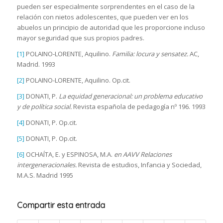
pueden ser especialmente sorprendentes en el caso de la
relación con nietos adolescentes, que pueden ver en los
abuelos un principio de autoridad que les proporcione incluso
mayor seguridad que sus propios padres.
[1]
POLAINO-LORENTE, Aquilino.
Familia: locura y sensatez.
AC,
Madrid. 1993
[2]
POLAINO-LORENTE, Aquilino. Op.cit.
[3]
DONATI, P.
La equidad generacional: un problema educativo
y de política social.
Revista española de pedagogía nº 196. 1993
[4]
DONATI, P. Op.cit.
[5]
DONATI, P. Op.cit.
[6]
OCHAÍTA, E. y ESPINOSA, M.A.
en AAVV Relaciones
intergeneracionales.
Revista de estudios, Infancia y Sociedad,
M.A.S. Madrid 1995
Compartir esta entrada