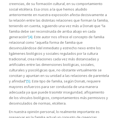
creencias, de su formación cultural, en su comportamiento
social etcétera. Esa crisis a la que hemos aludido
anteriormente en nuestra exposición afecta decisivamente a
la relación entre las distintas relaciones que forman la familia,
teniendo en cuenta, siguiendo una vez más a Donati que “la
familia debe ser reconstruida de arriba abajo en cada
generación”
[4]
. Este autor nos ofrece el concepto de familia
relacional como “aquella forma de familia que
desvinculándose del inmediato y estrecho nexo entre los
ligámenes biológicos y sociales regulados por la cultura
tradicional, crea relaciones cada vez más distanciadas y
artificiales entre las dimensiones biológicas, sociales,
culturales y psicológicas que, no obstante virtualmente se
concitan y apuntan en su unidad a las relaciones de parentela
y afinidad”
[5]
. Este tipo de familia, según Donati, requiere
mayores esfuerzos para ser conducida de una manera
adecuada ya que puede trasmitir inseguridad, aflojamiento
de los vínculos biológicos, comportamientos más permisivos y
desvinculados de normas, etcétera.
En nuestra opinión personal, lo realmente importante es
preservar en la familia actual un conjunto de creencias,