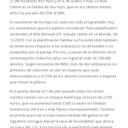
21,9% ha tenido tres hijos y el 9,7% cuatro o más. Lo más
común es la familia de dos hijos, que en los últimos treinta
años ha pasado del 25% al 40%.
El nacimiento de los hijos es cada vez más programado. Hoy
los nacimientos que los padres consideran “bien planificados”
ascienden al 83% del total (cfr. estudio citado en Le Monde, 28-
12-2007). Con la planificación familiar se ha extendido también
la intolerancia respecto a los embarazos no deseados o no
aceptados por la pareja. Por eso, a pesar de la difusión de la
contracepción, todos los años se registran más de 200.000
abortos. Según encuesta del INED, más de dos embarazos no
previstos de cada tres se dan en mujeres que usan
anticonceptivos y el 23% de los abortos conciernen a mujeres
que toman la píldora.
En España, desde el 1 de julio pasado todos los recién
nacidos vienen con un cheque-bebé bajo el brazo de 2.500
euros, que se aumenta hasta 3.500 si nacen en familias
numerosas (de tres o más hijos) o monoparentales. Todavía
es pronto para ver si esta nueva medida del gobierno de
Zapatero consigue elevar la tasa de fecundidad, que ahora
no pasa del 1,32. Esta tasa ha ido aumentando ligeramente,